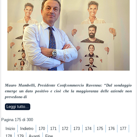
Mauro Mambelli, Presidente Confcommercio Ravenna:
“Dal sondaggio
emerge un dato positivo e cioè che la maggioranza delle aziende non
prevedono di
Leggi tutto...
Pagina 175 di 300
Inizio
Indietro
170
171
172
173
174
175
176
177
178
179
Avanti
Fine