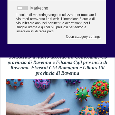
I rappresentanti di Confcommercio, Confesercenti, Confartigianato e Cna
hanno incontrato il segretario nazionale del PRI Corrado De Rinaldis
Saponaro,
Leggi tutto...
Emergenza Covid-19: spostata al 31
ottobre la richiesta a sostegno del
reddito dei lavoratori e delle aziende
Sottoscritto il nuovo accordo tra Confcommercio
provincia di Ravenna e Filcams Cgil provincia di
Ravenna, Fisascat Cisl Romagna e Uiltucs Uil
provincia di Ravenna