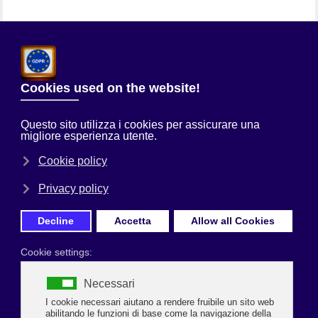
Chi Siamo
Sei qui:
Home
Prima Pagina
Happy Bio 2021: oggi due appuntamenti
a Punta Marina Terme al bagno
Kiribati e Albergo Medusa
Alle ore 17 e alle ore 20