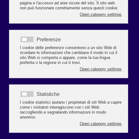
Due appuntamenti oggi venerdì 16 luglio per Happy Bio 2021: i sapori della
frutta bio in riva al mare faranno tappa al
BAGNO KIRIBATI N° 64
di
Punta Marina Terme
Leggi tutto...
INCONTRO PRI E ASSOCIAZIONI DI
CATEGORIA COMMERCIO E ARTIGIANATO
‘Patto territoriale’ e due assessorati con
deleghe specifiche al centro storico e al
forese, tra le proposte lanciate dal PRI