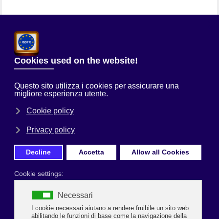
Chi Siamo
Sei qui:
Home
Prima Pagina
ACCESSO AI LUOGHI DI LAVORO:
OBBLIGO
DI CERTIFICAZIONE VERDE
“GREEN PASS”
DAL 15 OTTOBRE 2021