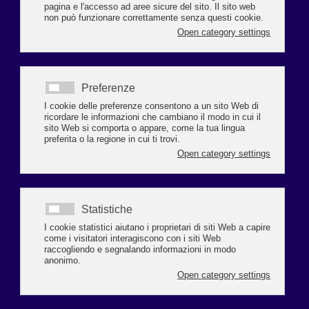
canale interattivo e diretto tra l'azienda e l'ufficio, ha il vantaggio di
evitare tutte le problematiche logistiche ed operative dovute alle fasi di
installazione ed aggiornamento della procedura presso l'azienda e
all'allineamento degli archivi (anagrafici e fogli presenze).
IL VANTAGGIO PER LE AZIENDE
Tutti i dipendenti in forza sono già inseriti con i loro orario
standard
Il foglio delle presenze è già precompilato con l'orario base
standard e con la visualizzazione dei giorni di riposo, delle
festività e del santo patrono.
MODALITA' OPERATIVE
Attraverso la preventiva impostazione di un orario standard per
ogni dipendente, in libera gestione o precaricata da chi elabora il
Libro Unico, si procede mensilmente all'inserimento delle sole
variazioni a tale orario. L'inserimento delle variabili di
presenza/assenza avviene attraverso una facile e intuitiva
digitazione delle causali giornaliere o di lungo periodo.