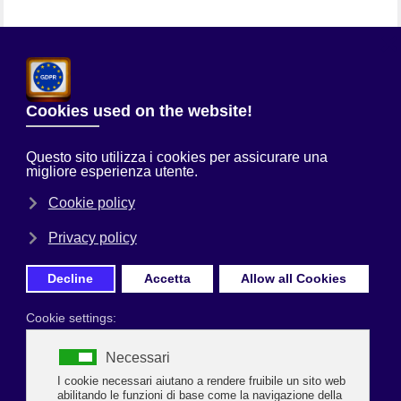
Chi Siamo
Sei qui:
Home
Servizi alle Imprese
Servizio TemponWeb
Una precisa acquisizione delle informazioni relative alla presenza
dei dipendenti in azienda è un fondamentale elemento che
consente la corretta gestione del Libro Unico. Al fine di garantire
un diretto e continuo canale di comunicazione tra l'azienda e
l'ufficio di gestione del personale,
Ascom Confcommercio di
Ravenna
mette a disposizione la soluzione
TempoOnWeb.
Mediante la soluzione TempoOnWeb non occorre installare alcun
software, ma è sufficiente collegarsi via internet con l'ufficio presso cui
registrare i dati delle presenze.
Questa soluzione, oltre a definire un