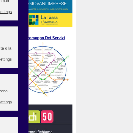
.
M
etromappa Dei Servizi
to
ento
GI