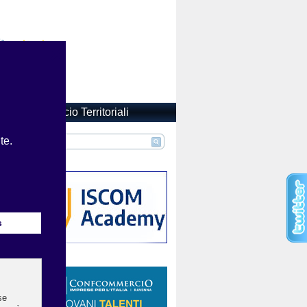
Confcommercio Territoriali
zi: