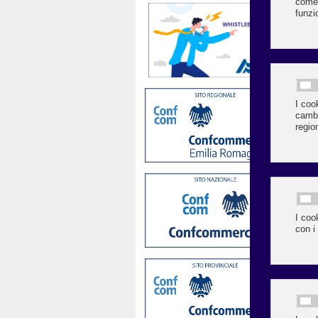
Rav
mar
un 
del
Le
N