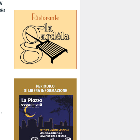
i
ala
e