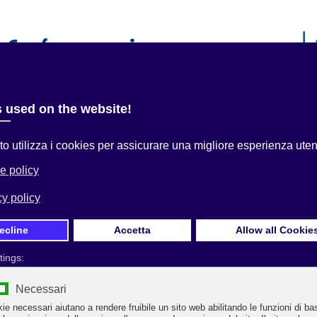
i
Servizi alle Imprese
Convenzioni
Area Associati
 qui:
Home
Uncategorised
Uncategorised
BANDO PER GLI SPAZI COMMERCIALI AL
TERMINAL CROCIERE DI PORTO CORSINI
CCP raccoglie manifestazioni di interesse per l’affidamento di nuovi spa
dovranno pervenire entro le ore 12 del 16 marzo 2026