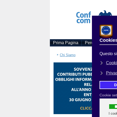
Prima Pagina
Perchè Associars
Sei
Chi Siamo
R