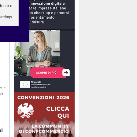
rale
ti
I