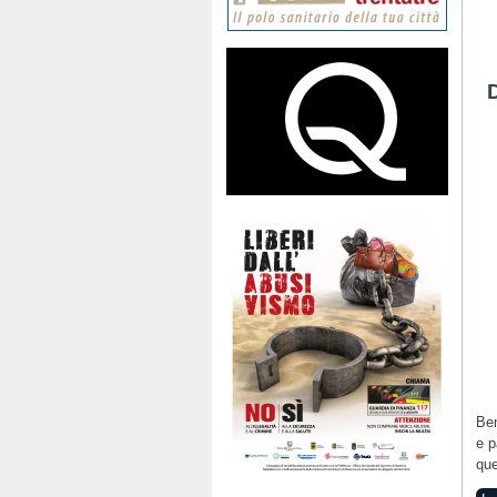
Ben
e p
que