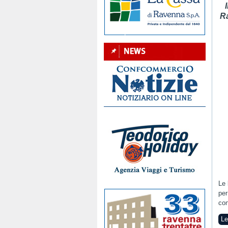
Ra
Le 
per
con
Le