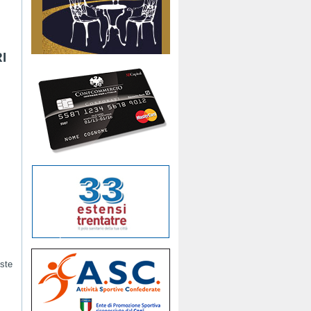
I
este