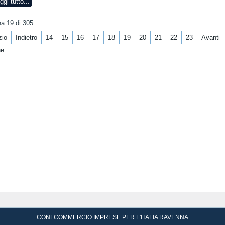
ggi tutto...
a 19 di 305
zio
Indietro
14
15
16
17
18
19
20
21
22
23
Avanti
ne
CONFCOMMERCIO IMPRESE PER L'ITALIA RAVENNA