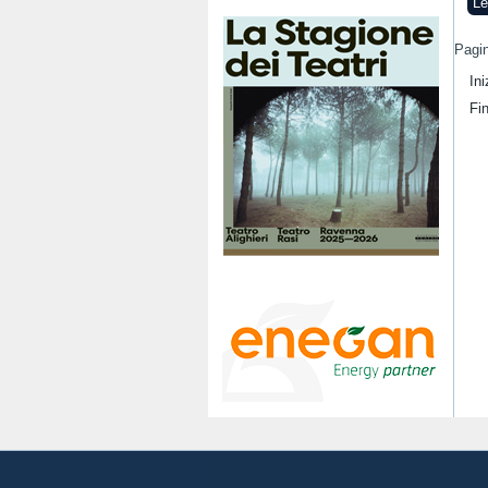
Le
Pagin
Ini
Fi