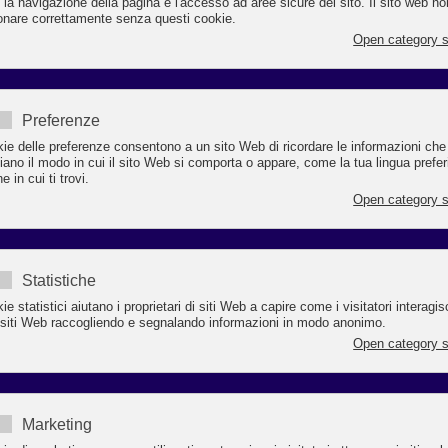
enna Civitas Cruise Port (RCCP), concessionaria del servizio di stazione
ittima e realizzatore del nuovo terminal crociere di Porto Corsini, ha pubblica
avviso per l’acquisizione di manifestazioni di interesse finalizzate all’affidam
la gestione di tre nuovi spazi commerciali in prossimità del terminal.
ggi tutto...
EL SEGNO DI TEODORICO: DALLA RAVENNA DI IERI AL TURISMO DI OG
21 NUOVI ACCOMPAGNATORI TURISTICI
ABILITATI: OLTRE 100 FIGURE FORMATE DA
ISCOM E.R. NEGLI ULTIMI DUE ANNI