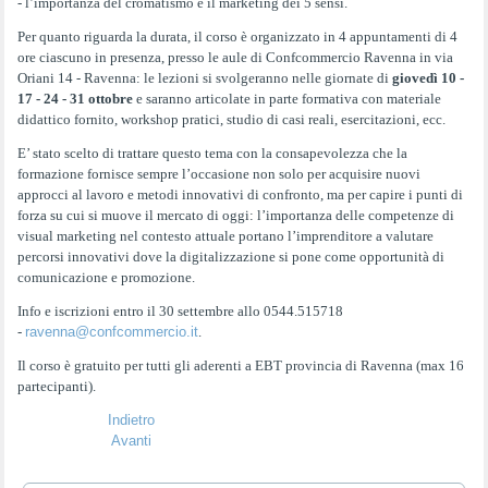
- l’importanza del cromatismo e il marketing dei 5 sensi.
Per quanto riguarda la durata, il corso è organizzato in 4 appuntamenti di 4
ore ciascuno in presenza, presso le aule di Confcommercio Ravenna in via
Oriani 14 - Ravenna: le lezioni si svolgeranno nelle giornate di
giovedì 10 -
17 - 24 - 31 ottobre
e saranno articolate in parte formativa con materiale
didattico fornito, workshop pratici, studio di casi reali, esercitazioni, ecc.
E’ stato scelto di trattare questo tema con la consapevolezza che la
formazione fornisce sempre l’occasione non solo per acquisire nuovi
approcci al lavoro e metodi innovativi di confronto, ma per capire i punti di
forza su cui si muove il mercato di oggi: l’importanza delle competenze di
visual marketing nel contesto attuale portano l’imprenditore a valutare
percorsi innovativi dove la digitalizzazione si pone come opportunità di
comunicazione e promozione.
Info e iscrizioni entro il 30 settembre allo 0544.515718
-
ravenna@confcommercio.it
.
Il corso è gratuito per tutti gli aderenti a EBT provincia di Ravenna (max 16
partecipanti).
Indietro
Avanti