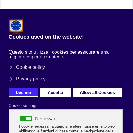
Chi Siamo
Sei qui:
Home
Servizi alle Imprese
Servizio TemponWeb
Uncategorised
IL CONCEPT ESPOSITIVO PER IL NATALE 2024
CORSO DI FORMAZIONE RIVOLTO AI DIPENDENTI E TITOLARI DI
AZIENDA
IL CONCEPT ESPOSITIVO PER IL
NATALE 2024
Quattro appuntamenti (10 - 17 - 24 - 31 ottobre)
dedicati al punto vendita