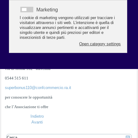
Sull’intervento trainante grazie alle opportunità offerte dal
Decreto
Rilancio cedendo il tuo credito fiscale
Contatta gli uffici di
Confcommercio Ravenna
via di Roma 102 - Ravenna
0544 515 611
superbonus110@confcommercio.ra.it
per conoscere le opportunità
che l’Associazione ti offre
Indietro
Avanti