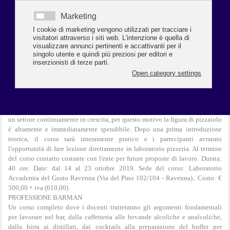
di pasticcere. Il corso, a numero chiuso, ha una durata di 200 ore suddivise in
100 ore di aula/laboratorio/pratico e visita didattica e 100 ore di stage nelle
attività aderenti al progetto. Date: dal 23 settembre al 30 novembre 2019.
Sede del corso: Laboratorio Accademia del Gusto (Via del Pino 102/104 -
Ravenna). Ai partecipanti che frequenteranno almeno l’80% del corso e
supereranno con esito positivo la verifica finale verrà rilasciato l’attestato di
frequenza, l’attestato del corso per personale alimentarista. Costo del Corso:
€ 1.500,00 + iva (1.830,00)
PROFESSIONE PIZZAIOLO
Il corso è rivolto a tutti coloro che vogliono acquisire competenze tecnico-
operative per svolgere questa professione. Il corso fornirà una solida base di
conoscenze teoriche associate a discipline pratiche. Il mercato della pizza è
un settore continuamente in crescita, per questo motivo la figura di pizzaiolo
è altamente e immediatamente spendibile. Dopo una prima introduzione
teorica, il corso sarà interamente pratico e i partecipanti avranno
l'opportunità di fare lezione direttamente in laboratorio pizzeria. Al termine
del corso contatto costante con l'ente per future proposte di lavoro. Durata:
40 ore. Date: dal 14 al 23 ottobre 2019. Sede del corso: Laboratorio
Accademia del Gusto Ravenna (Via del Pino 102/104 - Ravenna).. Costo: €
500,00 + iva (610,00)
PROFESSIONE BARMAN
Un corso completo dove i docenti tratteranno gli argomenti fondamentali
per lavorare nel bar, dalla caffetteria alle bevande alcoliche e analcoliche,
dalla birra ai distillati, dai cocktails alla preparazione del buffet per