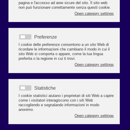
Sono in partenza tre corsi, organizzati dall’Accademia del Gusto di Ravenna
e da Iscom E.R Ravenna in collaborazione con Confcommercio Ravenna:
pasticcere, pizzaiolo e barman.
PASTICCERE
l corso fornirà le nozioni necessarie per acquisire e perfezionare i
“fondamentali” della pasticceria, dalle nozioni teoriche, alle tecniche di
base degli impasti e cotture, dai prodotti lievitati ai classici della pasticceria,
con un approfondimento alla cioccolateria. Questo corso è aperto a tutti
coloro che vogliono intraprendere la professione di pasticcere, a coloro che
operano già nel settore della pasticceria, a chi ha appena intrapreso l’attività