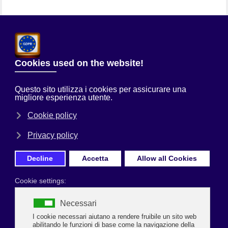
Chi Siamo
Sei qui:
Home
Uncategorised
Pasticcere, pizzaiolo e barman: in
partenza tre corsi dell’Accademia del Gusto
Prima Pagina
AL VIA CORSI CHE SI RIVOLGONO AD
OPERATORI DEL SETTORE RISTORAZIONE
Pasticcere, pizzaiolo e barman: in
partenza tre corsi dell’Accademia del
Gusto