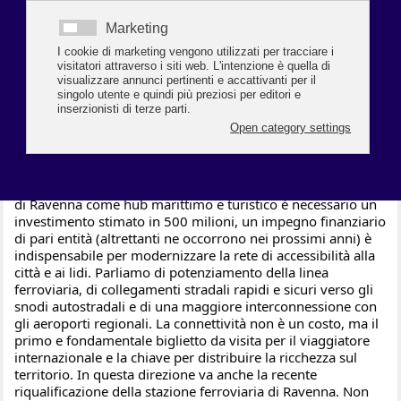
lidi, è fondamentale agire su due fronti l’integrazione del 
territorio e lo sviluppo infrastrutturale. Senza una rete 
logistica moderna ed efficiente, la nostra potenziale crescita 
rimarrà inespressa. Bene ha fatto il presidente dell’Abi e de 
La Cassa di Ravenna Antonio Patuelli a lanciare un accorato 
appello sul nodo infrastrutture. Gli investimenti adeguati su 
collegamenti stradali, ferroviari e aerei sono 
importantissimi e non più procrastinabili. La capacità di 
accogliere grandi flussi turistici, soprattutto quelli generati 
dalle crociere, dipende dalla qualità e dalla fluidità delle 
nostre vie di comunicazione. Se per far progredire il porto 
di Ravenna come hub marittimo e turistico è necessario un 
investimento stimato in 500 milioni, un impegno finanziario 
di pari entità (altrettanti ne occorrono nei prossimi anni) è 
indispensabile per modernizzare la rete di accessibilità alla 
città e ai lidi. Parliamo di potenziamento della linea 
ferroviaria, di collegamenti stradali rapidi e sicuri verso gli 
snodi autostradali e di una maggiore interconnessione con 
gli aeroporti regionali. La connettività non è un costo, ma il 
primo e fondamentale biglietto da visita per il viaggiatore 
internazionale e la chiave per distribuire la ricchezza sul 
territorio. In questa direzione va anche la recente 
riqualificazione della stazione ferroviaria di Ravenna. Non 