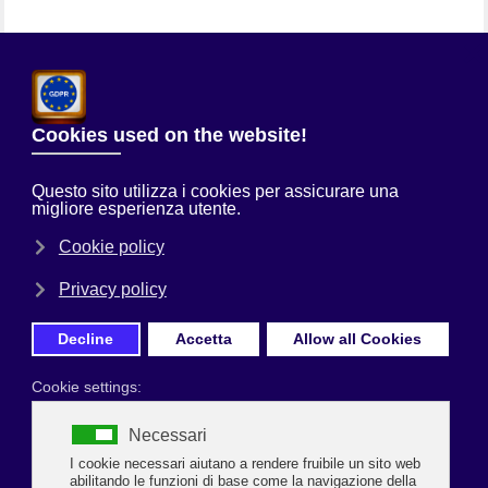
Chi Siamo
Sei qui:
Home
Uncategorised
CULTURA E CROCIERE RILANCIO
STRATEGICO DEL TURISMO
Prima Pagina
Ravenna - Il Resto del Carlino
 18 dicembre 2025
𝙇’𝙞𝙣𝙩𝙚𝙧𝙫𝙚𝙣𝙩𝙤 : Cultura e crociere. Rilancio 
strategico del turismo