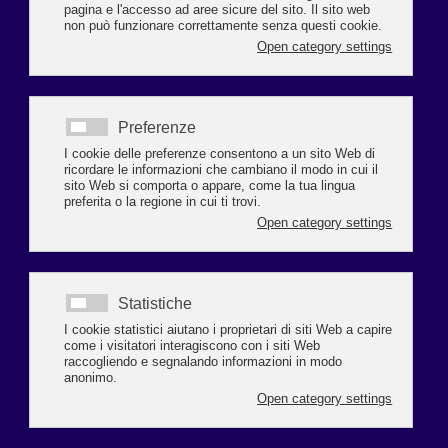
𝙙𝙞 𝙈𝙖𝙪𝙧𝙤 𝙈𝙖𝙢𝙗𝙚𝙡𝙡𝙞 *
Ravenna non è solo una città, ma un palinsesto di storia 
unico al mondo. Il nostro patrimonio, con gli otto 
monumenti riconosciuti dall’Unesco, dai preziosi mosaici di 
San Vitale al Mausoleo di Galla Placidia, e ora anche con la 
cucina italiana che è entrata nella lista dei Patrimoni 
culturali immateriali dell’umanità, è il fondamento 
ineguagliabile della nostra attrattività. La cultura è la nostra 
identità e deve restare il cuore pulsante di ogni strategia 
turistica futura. Tuttavia, l’eccellenza culturale da sola non 
basta. Per elevare il modello turistico di Ravenna e dei suoi 