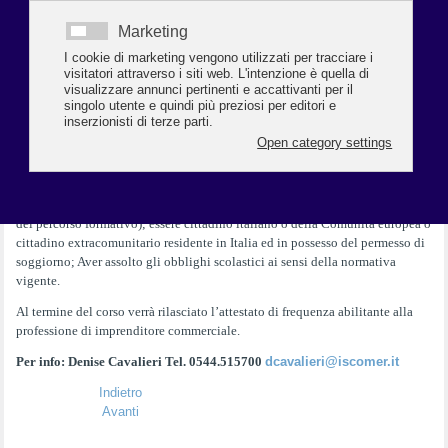
(L.R. n.14 del 26/7/2003-Dlgs.59/2010).
Il corso, organizzato da Iscom E.R. Ravenna e da Confcommercio Ravenna,
ha una durata di
100 ore e si svolgerà il martedì sera dalle ore 18.00 alle ore
22.00 e il mercoledì dalle 15.00 alle 19.00. Il corso sarà svolto per 20 ore
online e 80 ore in aula.
La quota di partecipazione è di € 602,00 esente IVA.
Iscrizioni online entro il 7 aprile 2024 su
www.iscomer.it
.
Requisiti d’accesso: maggiore età (da compiere al massimo entro il termine
del percorso formativo); essere cittadino italiano o della Comunità europea o
cittadino extracomunitario residente in Italia ed in possesso del permesso di
soggiorno; Aver assolto gli obblighi scolastici ai sensi della normativa
vigente.
Al termine del corso verrà rilasciato l’attestato di frequenza abilitante alla
professione di imprenditore commerciale.
Per info: Denise Cavalieri Tel. 0544.515700
dcavalieri@iscomer.it
Indietro
Avanti