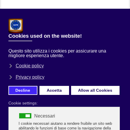
Chi Siamo
Sei qui:
Home
Uncategorised
PER BAR, RISTORANTI E
TRATTORIE IN PARTENZA IL CORSO PER ‘COMMERCIO E
SOMMINISTRAZIONE ALIMENTI E BEVANDE’
Prima Pagina
GESTIRE PUBBLICI ESERCIZI E ATTIVITÀ COMMERCIALI NEL
SETTORE ALIMENTARE
PER BAR, RISTORANTI E TRATTORIE IN